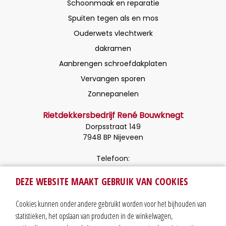
Schoonmaak en reparatie
Spuiten tegen als en mos
Ouderwets vlechtwerk
dakramen
Aanbrengen schroefdakplaten
Vervangen sporen
Zonnepanelen
Rietdekkersbedrijf René Bouwknegt
Dorpsstraat 149
7948 BP Nijeveen
Telefoon:
(0)522 49 29 67
DEZE WEBSITE MAAKT GEBRUIK VAN COOKIES
Mobiel:
Cookies kunnen onder andere gebruikt worden voor het bijhouden van
06 53961 998
statistieken, het opslaan van producten in de winkelwagen,
Stuur ons een email